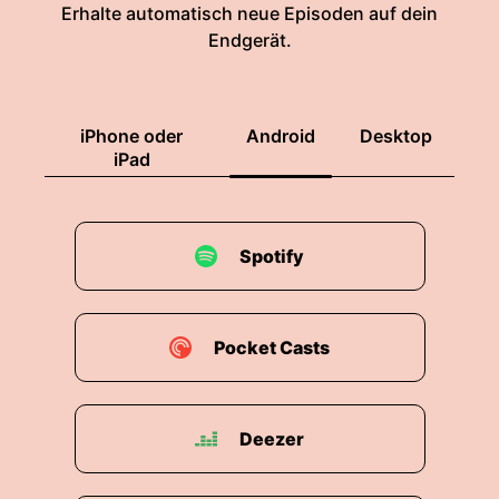
Erhalte automatisch neue Episoden auf dein
Endgerät.
00:01:39: Wegen der hohen Zahl an Jungvögeln,
Igeln und anderen Wildtieren hat die Einrichtung
vorübergehend einen Aufnahmestopp verhängt.
iPhone oder
Android
Desktop
00:01:45: Derzeit werden dort rund achthundert
iPad
Tiere versorgt.
00:01:48: Etwa die Hälfte davon sind Wildtiare.
Spotify
00:01:51: Neue Tiere können voraussichtlich in
ein bis zwei Wochen wiederaufgenommen
werden Wenn einige Wildtire wieder
Pocket Casts
ausgewildert worden sind.
00:01:58: Das Tier mit viel Hilflusscheinbläbe
hilft Tieren nicht vor schnell einzusammeln.
Deezer
00:02:02: Besonders junge Vögel werden häufig