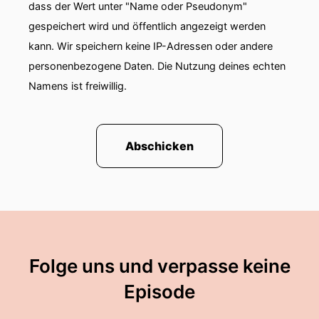
gesundheitlichen Risiken für Schüler innen beim
dass der Wert unter "Name oder Pseudonym"
Lernen.
gespeichert wird und öffentlich angezeigt werden
kann. Wir speichern keine IP-Adressen oder andere
00:01:09: In vielen Klassenzimmern seien
personenbezogene Daten. Die Nutzung deines echten
Temperaturen von über thirty-two Grad erreicht
worden, die Folgen können vom
Namens ist freiwillig.
Konzentrationsproblem bis hin zu
Kreislaufproblemen und Hitzeschlagreichen.
Abschicken
00:01:19: Der BEV fordert deshalb unter
anderem besseren Sonnenschutz, moderne
Lüftungs- und Kühlsysteme sowie mehr
bekühnte und beschattete Schulhöfe.
00:01:28: Auch der Bayerische Lehrer- und
Lehrerinnenverband sieht beim Hitzeschutz an
Folge uns und verpasse keine
Schulen deutlich Handlungsbedarf.
Episode
00:01:35: München Das Münchner Tierheim
nimmt keine Wildtiere mehr auf.