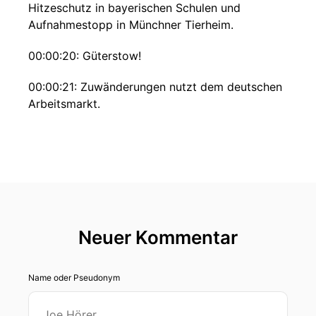
Hitzeschutz in bayerischen Schulen und
Aufnahmestopp in Münchner Tierheim.
00:00:20: Güterstow!
00:00:21: Zuwänderungen nutzt dem deutschen
Arbeitsmarkt.
00:00:23: Das zeigen aktuell Zahlen der
Bertelsband-Stiftung.
00:00:27: Immer mehr arbeitende im
Deutschland haben einen ausländischen Pass.
00:00:30: Ohne sie würden viele Bereiche der
Neuer Kommentar
Wirtschaft nicht funktionieren, sagt die Stiftung.
00:00:34: Das liegt vor allem daran, dass die
Name oder Pseudonym
Menschen in Deutschland immer älter werden.